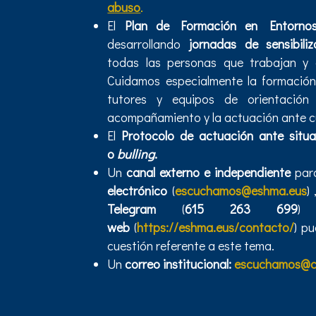
abuso
.
El
Plan de Formación en Entorno
desarrollando
jornadas de sensibili
todas las personas que trabajan y 
Cuidamos especialmente la formación
tutores y equipos de orientación 
acompañamiento y la actuación ante cu
El
Protocolo de actuación ante situ
o
bulling
.
Un
canal externo e independiente
para
electrónico
(
escuchamos@eshma.eus
) 
Telegram
(
615 263 699
)
web
(
https://eshma.eus/contacto/
) p
cuestión referente a este tema.
Un
correo institucional:
escuchamos@cl